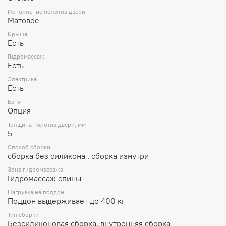
Исполнение полотна двери
Матовое
Крыша
Есть
Гидромассаж
Есть
Электрика
Есть
Баня
Опция
Толщина полотна двери, мм
5
Способ сборки
сборка без силикона . сборка изнутри
Зона гидромассажа
Гидромассаж спины
Нагрузка на поддон
Поддон выдерживает до 400 кг
Тип сборки
Безсиликоновая сборка. внутренняя сборка