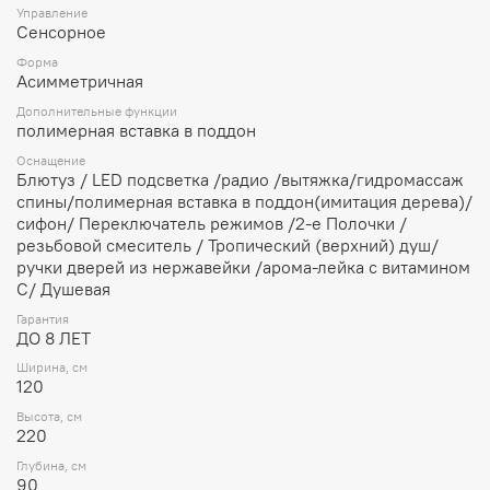
Размеры (ш/г/в): 120х90х220
Управление
Сенсорное
Форма: Асимметричная
Ориентация: правая
Форма
Крыша: есть
Асимметричная
Вид поддона: низкий
Гидромассаж: есть
Дополнительные функции
полимерная вставка в поддон
Электрика: есть
Баня: доп опция
Оснащение
Толщина полотна двери, мм: 5
Блютуз / LED подсветка /радио /вытяжка/гидромассаж
Исполнение полотна двери: матовое
спины/полимерная вставка в поддон(имитация дерева)/
Цвет профиля: хром
сифон/ Переключатель режимов /2-е Полочки /
Конструкция дверей: раздвижная
резьбовой смеситель / Тропический (верхний) душ/
Страна: Канада
ручки дверей из нержавейки /арома-лейка с витамином
сборка без силикона , сборка изнутри
С/ Душевая
арома-лейка с витамином С (сменный картридж)
Гарантия
ДО 8 ЛЕТ
Ширина, см
120
Высота, см
220
Глубина, см
90