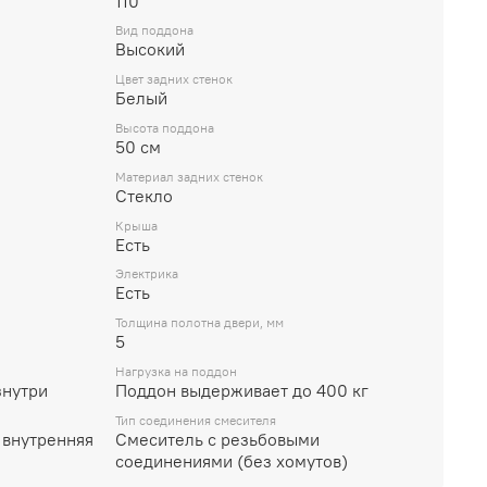
110
Вид поддона
Высокий
Цвет задних стенок
Белый
Высота поддона
50 см
Материал задних стенок
Стекло
Крыша
Есть
Электрика
Есть
Толщина полотна двери, мм
5
Нагрузка на поддон
знутри
Поддон выдерживает до 400 кг
Тип соединения смесителя
 внутренняя
Смеситель с резьбовыми
соединениями (без хомутов)