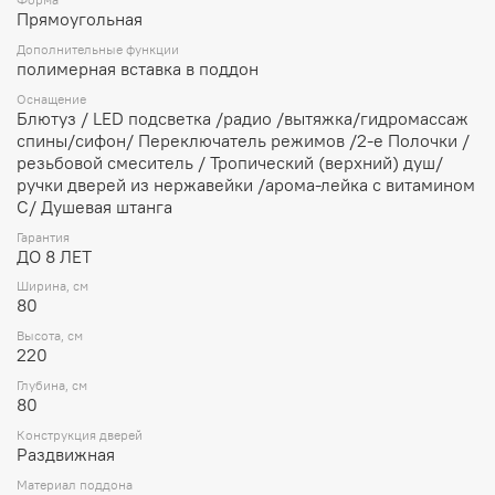
Прямоугольная
Также мы можем предлжить дополнительное оборудование,
не входящее в стандартный комплект:
Дополнительные функции
полимерная вставка в поддон
- термостатический смеситель;
Оснащение
Блютуз / LED подсветка /радио /вытяжка/гидромассаж
- налив воды (доустанавливается с новым смесителем);
спины/сифон/ Переключатель режимов /2-е Полочки /
- 12V насос для отведения канализации (необходим, если
резьбовой смеситель / Тропический (верхний) душ/
канализационная труба расположена выше допустимого
ручки дверей из нержавейки /арома-лейка с витамином
уровня);
С/ Душевая штанга
- стул из плексиглаза;
Гарантия
ДО 8 ЛЕТ
- фен для тела (исползуется как воздушное полотенце; нагрев
кабины перед использованием в неотапливаемом помещении;
Ширина, см
80
сушка животных);
Высота, см
- турецкая баня (парогенератор).
220
Глубина, см
80
Конструкция дверей
Раздвижная
Материал поддона