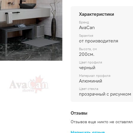
Характеристики
Бренд
AvaCan
Гарантия
от производителя
Высота, см
200см.
Цвет профиля
черный
Материал профиля
Алюминий
Цвет стекла
прозрачный с рисунком
Отзывы
Отзывов еще никто не оставлял
Написать отзыв