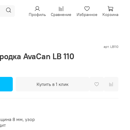
Профиль
Сравнение
Избранное
Корзина
арт.
LB110
родка AvaCan LB 110
Купить в 1 клик
щина 8 мм, узор
дит