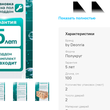
Показать полностью
Характеристики
Бренд
by Deonria
Форма
Полукруг
Гарантия
5 лет
Длина, см
100
Количество упаковок (мест)
2
Число дверей
2
Материал дверей